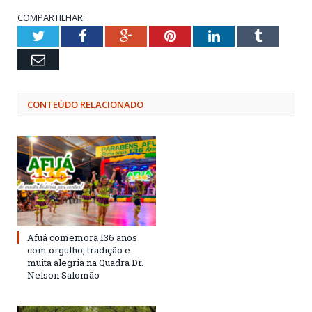
COMPARTILHAR:
Twitter
Facebook
Google+
Pinterest
LinkedIn
Tumblr
Email
CONTEÚDO RELACIONADO
Afuá comemora 136 anos
com orgulho, tradição e
muita alegria na Quadra Dr.
Nelson Salomão