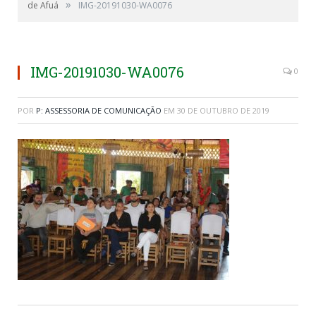
»
de Afuá
IMG-20191030-WA0076
IMG-20191030-WA0076
0
POR
P: ASSESSORIA DE COMUNICAÇÃO
EM
30 DE OUTUBRO DE 2019