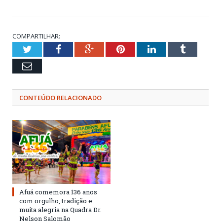
COMPARTILHAR:
Twitter
Facebook
Google+
Pinterest
LinkedIn
Tumblr
Email
CONTEÚDO RELACIONADO
Afuá comemora 136 anos
com orgulho, tradição e
muita alegria na Quadra Dr.
Nelson Salomão