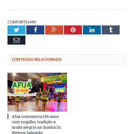
COMPARTILHAR:
Twitter
Facebook
Google+
Pinterest
LinkedIn
Tumblr
Email
CONTEÚDO RELACIONADO
Afuá comemora 136 anos
com orgulho, tradição e
muita alegria na Quadra Dr.
Nelson Salomão