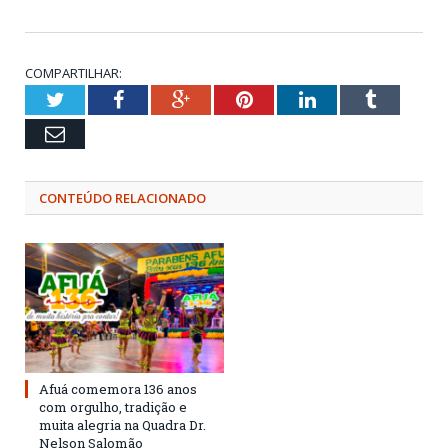
COMPARTILHAR:
Twitter
Facebook
Google+
Pinterest
LinkedIn
Tumblr
Email
CONTEÚDO RELACIONADO
Afuá comemora 136 anos
com orgulho, tradição e
muita alegria na Quadra Dr.
Nelson Salomão