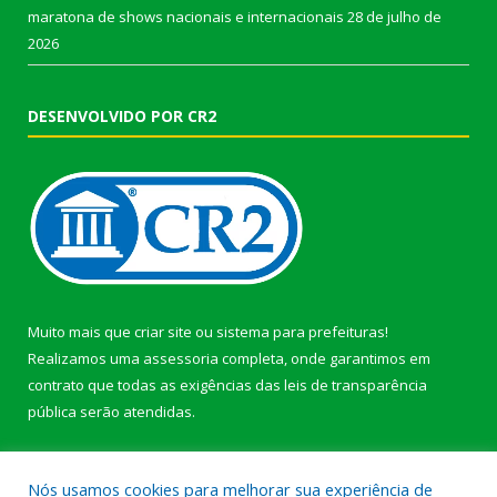
maratona de shows nacionais e internacionais
28 de julho de
2026
DESENVOLVIDO POR CR2
Muito mais que
criar site
ou
sistema para prefeituras
!
Realizamos uma
assessoria
completa, onde garantimos em
contrato que todas as exigências das
leis de transparência
pública
serão atendidas.
Conheça o
PNTP
e o
Radar da Transparência Pública
Nós usamos cookies para melhorar sua experiência de