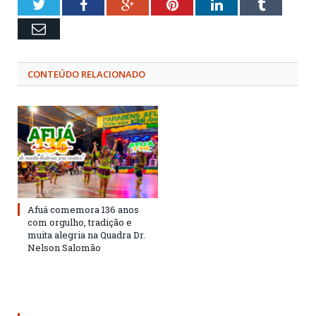
Twitter
Facebook
Google+
Pinterest
LinkedIn
Tumblr
Email
CONTEÚDO RELACIONADO
Afuá comemora 136 anos
com orgulho, tradição e
muita alegria na Quadra Dr.
Nelson Salomão