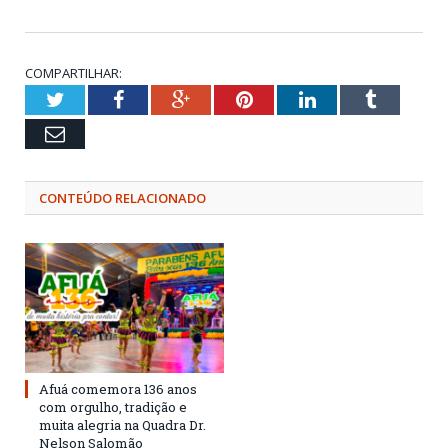
COMPARTILHAR:
Twitter
Facebook
Google+
Pinterest
LinkedIn
Tumblr
Email
CONTEÚDO RELACIONADO
Afuá comemora 136 anos
com orgulho, tradição e
muita alegria na Quadra Dr.
Nelson Salomão