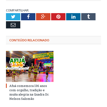
COMPARTILHAR:
Twitter
Facebook
Google+
Pinterest
LinkedIn
Tumblr
Email
CONTEÚDO RELACIONADO
Afuá comemora 136 anos
com orgulho, tradição e
muita alegria na Quadra Dr.
Nelson Salomão