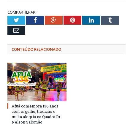
COMPARTILHAR:
Twitter
Facebook
Google+
Pinterest
LinkedIn
Tumblr
Email
CONTEÚDO RELACIONADO
Afuá comemora 136 anos
com orgulho, tradição e
muita alegria na Quadra Dr.
Nelson Salomão