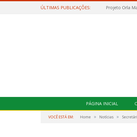
ÚLTIMAS PUBLICAÇÕES:
Projeto Orla Ma
PÁGINA INICIAL
O
»
»
VOCÊ ESTÁ EM:
Home
Notícias
Secretár