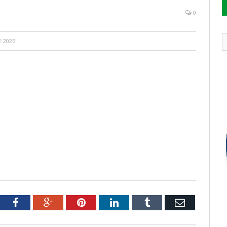
0
E 2026
tter
Facebook
Google+
Pinterest
LinkedIn
Tumblr
Email