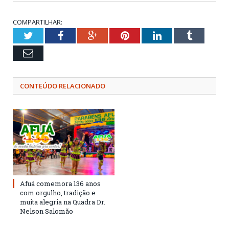
COMPARTILHAR:
Twitter
Facebook
Google+
Pinterest
LinkedIn
Tumblr
Email
CONTEÚDO RELACIONADO
Afuá comemora 136 anos
com orgulho, tradição e
muita alegria na Quadra Dr.
Nelson Salomão