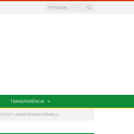
TRANSPARÊNCIA
3722571_6945678556831678464_n