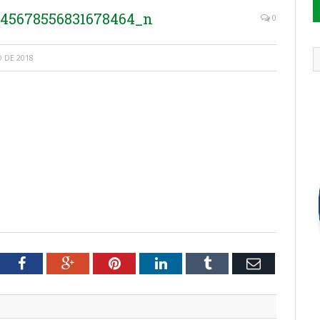
945678556831678464_n
0
 DE 2018
tter
Facebook
Google+
Pinterest
LinkedIn
Tumblr
Email