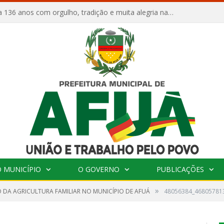
Afuá comemora 136 anos com orgulho, tradição e muita alegria na Quadra Dr. Nelson Salomão
 MUNICÍPIO
O GOVERNO
PUBLICAÇÕES
»
 DA AGRICULTURA FAMILIAR NO MUNICÍPIO DE AFUÁ
48056384_46805781