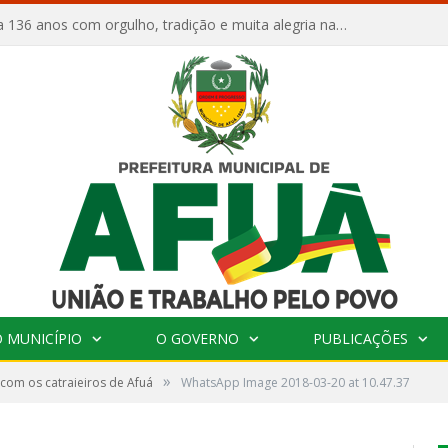
Afuá comemora 136 anos com orgulho, tradição e muita alegria na Quadra Dr. Nelson Salomão
 MUNICÍPIO
O GOVERNO
PUBLICAÇÕES
»
com os catraieiros de Afuá
WhatsApp Image 2018-03-20 at 10.47.37