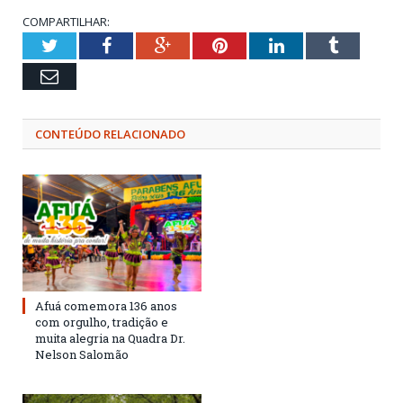
COMPARTILHAR:
Twitter
Facebook
Google+
Pinterest
LinkedIn
Tumblr
Email
CONTEÚDO RELACIONADO
Afuá comemora 136 anos
com orgulho, tradição e
muita alegria na Quadra Dr.
Nelson Salomão