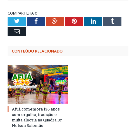
COMPARTILHAR:
Twitter
Facebook
Google+
Pinterest
LinkedIn
Tumblr
Email
CONTEÚDO RELACIONADO
Afuá comemora 136 anos
com orgulho, tradição e
muita alegria na Quadra Dr.
Nelson Salomão