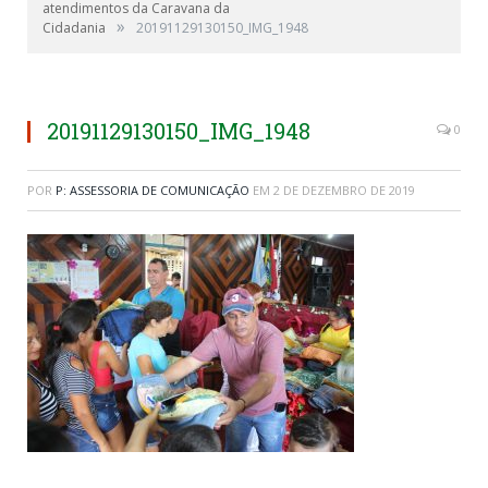
atendimentos da Caravana da
»
Cidadania
20191129130150_IMG_1948
20191129130150_IMG_1948
0
POR
P: ASSESSORIA DE COMUNICAÇÃO
EM
2 DE DEZEMBRO DE 2019