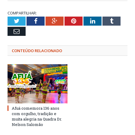
COMPARTILHAR:
Twitter
Facebook
Google+
Pinterest
LinkedIn
Tumblr
Email
CONTEÚDO RELACIONADO
Afuá comemora 136 anos
com orgulho, tradição e
muita alegria na Quadra Dr.
Nelson Salomão