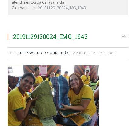
atendimentos da Caravana da
»
Cidadania
20191129130024_IMG_1943
20191129130024_IMG_1943
0
POR
P: ASSESSORIA DE COMUNICAÇÃO
EM
2 DE DEZEMBRO DE 2019