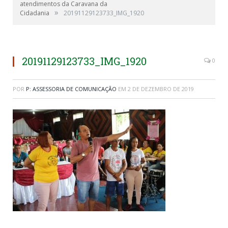
atendimentos da Caravana da
»
Cidadania
20191129123733_IMG_1920
20191129123733_IMG_1920
0
POR
P: ASSESSORIA DE COMUNICAÇÃO
EM
2 DE DEZEMBRO DE 2019