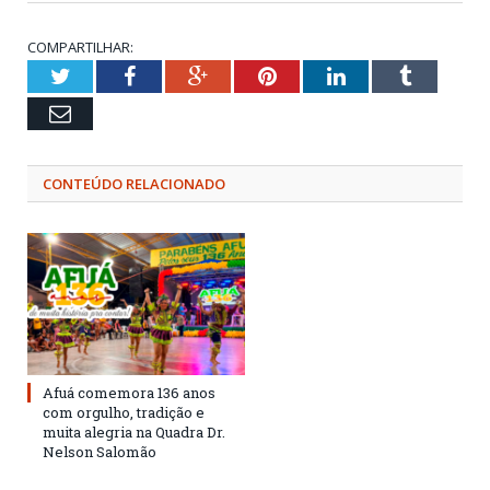
COMPARTILHAR:
Twitter
Facebook
Google+
Pinterest
LinkedIn
Tumblr
Email
CONTEÚDO RELACIONADO
Afuá comemora 136 anos
com orgulho, tradição e
muita alegria na Quadra Dr.
Nelson Salomão