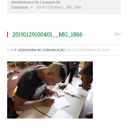
atendimentos da Caravana da
»
Cidadania
20191129100401__MG_1866
20191129100401__MG_1866
0
POR
P: ASSESSORIA DE COMUNICAÇÃO
EM
2 DE DEZEMBRO DE 2019