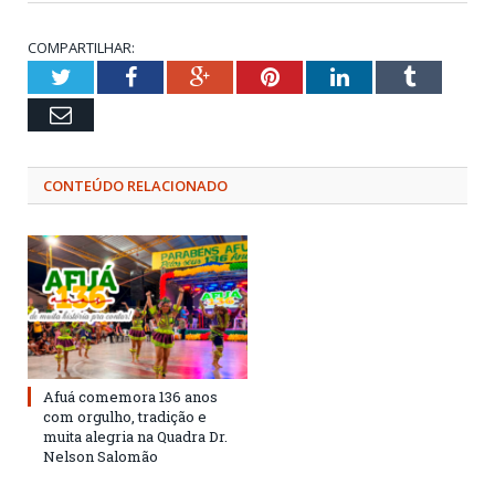
COMPARTILHAR:
Twitter
Facebook
Google+
Pinterest
LinkedIn
Tumblr
Email
CONTEÚDO RELACIONADO
Afuá comemora 136 anos
com orgulho, tradição e
muita alegria na Quadra Dr.
Nelson Salomão