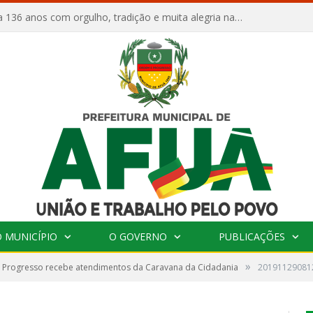
Afuá comemora 136 anos com orgulho, tradição e muita alegria na Quadra Dr. Nelson Salomão
 MUNICÍPIO
O GOVERNO
PUBLICAÇÕES
»
l Progresso recebe atendimentos da Caravana da Cidadania
20191129081