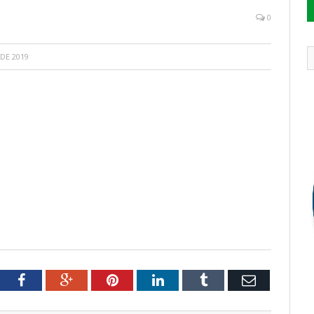
0
DE 2019
tter
Facebook
Google+
Pinterest
LinkedIn
Tumblr
Email