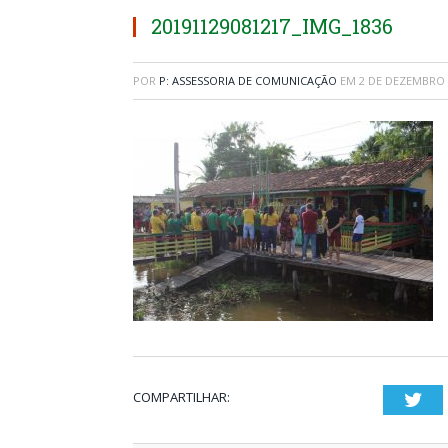
20191129081217_IMG_1836
POR
P: ASSESSORIA DE COMUNICAÇÃO
EM
2 DE DEZEMBRO 
COMPARTILHAR:
Twi