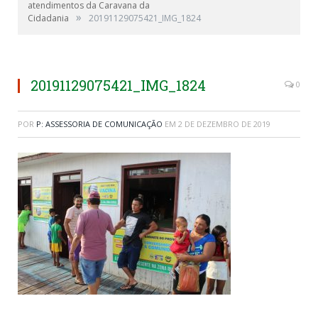
atendimentos da Caravana da
»
Cidadania
20191129075421_IMG_1824
20191129075421_IMG_1824
0
POR
P: ASSESSORIA DE COMUNICAÇÃO
EM
2 DE DEZEMBRO DE 2019