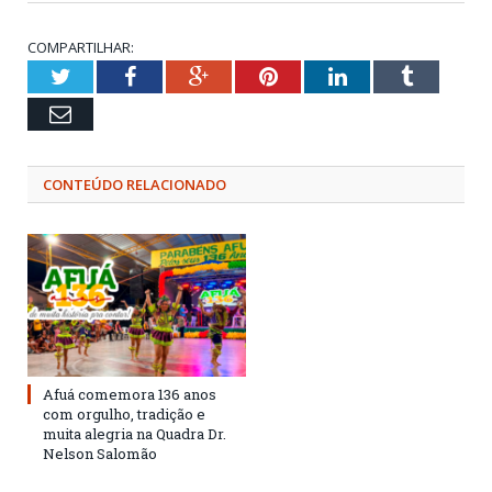
COMPARTILHAR:
Twitter
Facebook
Google+
Pinterest
LinkedIn
Tumblr
Email
CONTEÚDO RELACIONADO
Afuá comemora 136 anos
com orgulho, tradição e
muita alegria na Quadra Dr.
Nelson Salomão