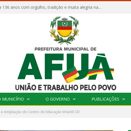
Afuá comemora 136 anos com orgulho, tradição e muita alegria na Quadra Dr. Nelson Salomão
 MUNICÍPIO
O GOVERNO
PUBLICAÇÕES
e Ampliação do Centro de Educação Infantil CEI