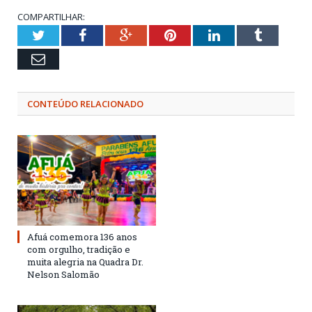
COMPARTILHAR:
Twitter
Facebook
Google+
Pinterest
LinkedIn
Tumblr
Email
CONTEÚDO RELACIONADO
Afuá comemora 136 anos
com orgulho, tradição e
muita alegria na Quadra Dr.
Nelson Salomão