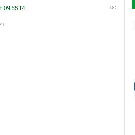
 09.55.14
0
019