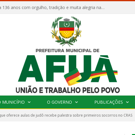
Afuá comemora 136 anos com orgulho, tradição e muita alegria na Quadra Dr. Nelson Salomão
 MUNICÍPIO
O GOVERNO
PUBLICAÇÕES
que oferece aulas de judô recebe palestra sobre primeiros socorros no CRAS