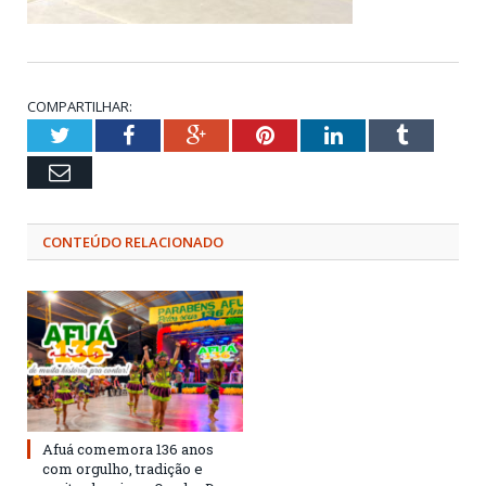
COMPARTILHAR:
Twitter
Facebook
Google+
Pinterest
LinkedIn
Tumblr
Email
CONTEÚDO RELACIONADO
Afuá comemora 136 anos
com orgulho, tradição e