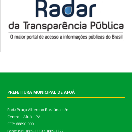
PREFEITURA MUNICIPAL DE AFUÁ
End.: Praça Albertino Baraúna, s/n
Centro – Afuá – PA
CEP: 68890-000
Fone: (96) 3689-1119 / 3689-1122