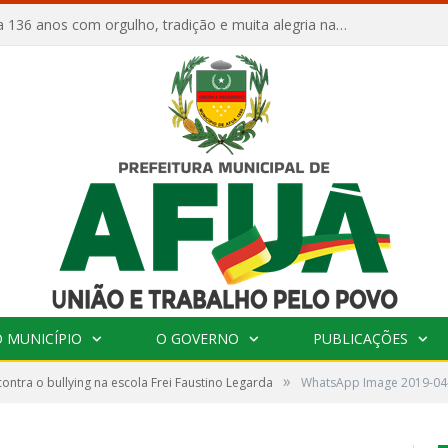
Afuá comemora 136 anos com orgulho, tradição e muita alegria na Quadra Dr. Nelson Salomão
 MUNICÍPIO
O GOVERNO
PUBLICAÇÕES
»
contra o bullying na escola Frei Faustino Legarda
WhatsApp Image 2019-04-