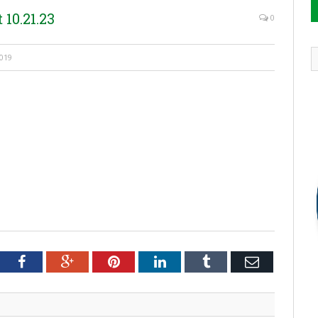
10.21.23
0
2019
tter
Facebook
Google+
Pinterest
LinkedIn
Tumblr
Email