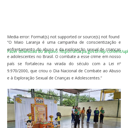
Media error: Format(s) not supported or source(s) not found
“O Maio Laranja é uma campanha de conscientização e
enfrentamento do abuso e da exploração sexual de crianças
Fazer download do arquivo: https://afua.pa.gov.br/wp-content/u
e adolescentes no Brasil. O combate a esse crime em nosso
país se fortaleceu na virada do século com a Lei nº
9.970/2000, que criou o Dia Nacional de Combate ao Abuso
00:00
e à Exploração Sexual de Crianças e Adolescentes.”