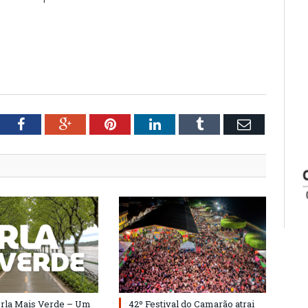
tter
Facebook
Google+
Pinterest
LinkedIn
Tumblr
Email
Orla Mais Verde – Um
42º Festival do Camarão atrai