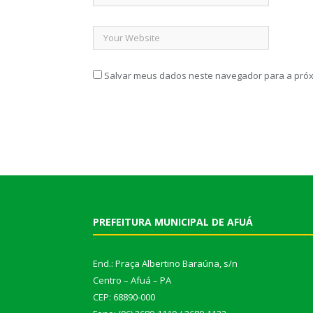
Salvar meus dados neste navegador para a próx
PREFEITURA MUNICIPAL DE AFUÁ
End.: Praça Albertino Baraúna, s/n
Centro – Afuá – PA
CEP: 68890-000