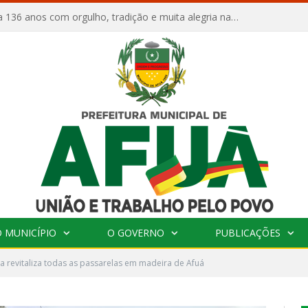
Afuá comemora 136 anos com orgulho, tradição e muita alegria na Quadra Dr. Nelson Salomão
 MUNICÍPIO
O GOVERNO
PUBLICAÇÕES
ra revitaliza todas as passarelas em madeira de Afuá