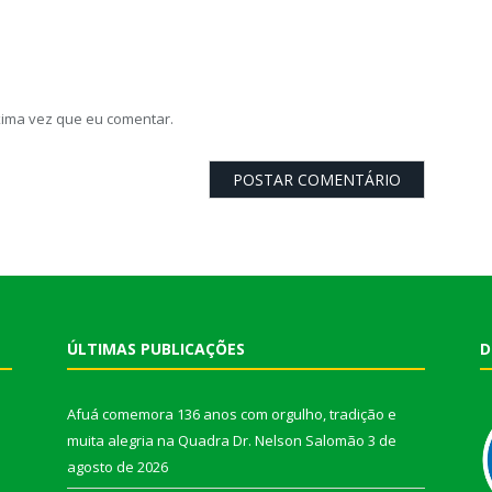
ima vez que eu comentar.
ÚLTIMAS PUBLICAÇÕES
D
Afuá comemora 136 anos com orgulho, tradição e
muita alegria na Quadra Dr. Nelson Salomão
3 de
agosto de 2026