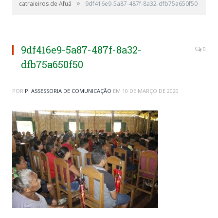
»
catraieiros de Afuá
9df416e9-5a87-487f-8a32-dfb75a650f50
9df416e9-5a87-487f-8a32-
0
dfb75a650f50
POR
P: ASSESSORIA DE COMUNICAÇÃO
EM
10 DE MARÇO DE 2020