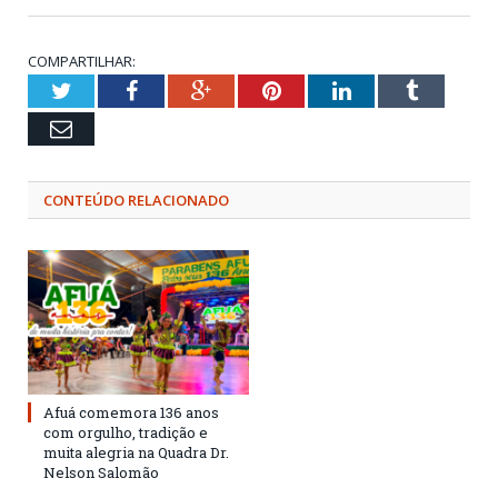
COMPARTILHAR:
Twitter
Facebook
Google+
Pinterest
LinkedIn
Tumblr
Email
CONTEÚDO RELACIONADO
Afuá comemora 136 anos
com orgulho, tradição e
muita alegria na Quadra Dr.
Nelson Salomão