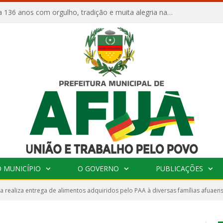
Afuá comemora 136 anos com orgulho, tradição e muita alegria na Quadra Dr. Nelson Salomão
 MUNICÍPIO
O GOVERNO
PUBLICAÇÕES
ra realiza entrega de alimentos adquiridos pelo PAA à diversas famílias afuaen