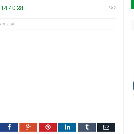
14.40.28
0
 DE 2020
tter
Facebook
Google+
Pinterest
LinkedIn
Tumblr
Email