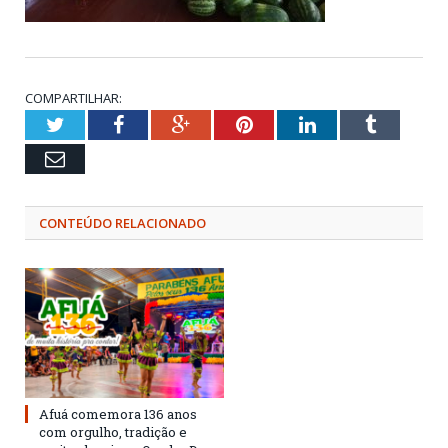
COMPARTILHAR:
Twitter
Facebook
Google+
Pinterest
LinkedIn
Tumblr
Email
CONTEÚDO RELACIONADO
Afuá comemora 136 anos
com orgulho, tradição e