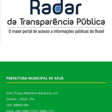
PREFEITURA MUNICIPAL DE AFUÁ
End.: Praça Albertino Baraúna, s/n
Centro – Afuá – PA
CEP: 68890-000
Fone: (96) 3689-1119 / 3689-1122