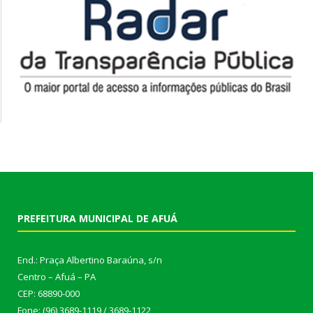
PREFEITURA MUNICIPAL DE AFUÁ
End.: Praça Albertino Baraúna, s/n
Centro – Afuá – PA
CEP: 68890-000
Fone: (96) 3689-1119 / 3689-1122