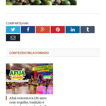
COMPARTILHAR:
Twitter
Facebook
Google+
Pinterest
LinkedIn
Tumblr
Email
CONTEÚDO RELACIONADO
Afuá comemora 136 anos
com orgulho, tradição e