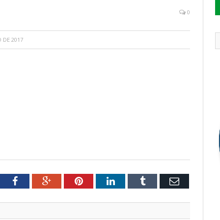
0
 DE 2017
tter
Facebook
Google+
Pinterest
LinkedIn
Tumblr
Email