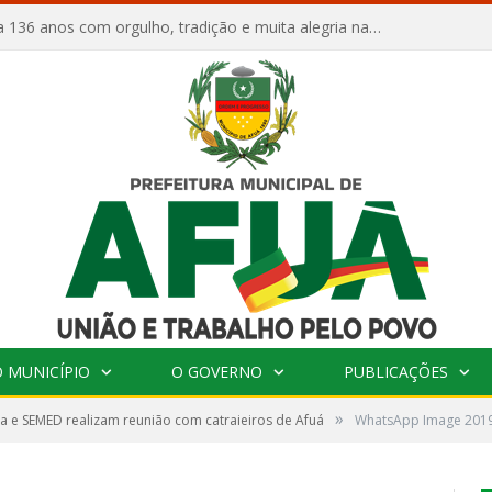
Afuá comemora 136 anos com orgulho, tradição e muita alegria na Quadra Dr. Nelson Salomão
 MUNICÍPIO
O GOVERNO
PUBLICAÇÕES
»
ra e SEMED realizam reunião com catraieiros de Afuá
WhatsApp Image 2019-