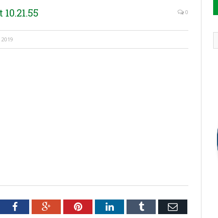
10.21.55
0
 2019
tter
Facebook
Google+
Pinterest
LinkedIn
Tumblr
Email