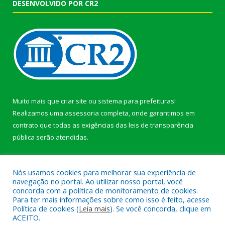
DESENVOLVIDO POR CR2
Muito mais que
criar site
ou
sistema para prefeituras
!
Realizamos uma
assessoria
completa, onde garantimos em
contrato que todas as exigências das
leis de transparência
pública
serão atendidas.
Conheça o
PNTP
e o
Radar da Transparência Pública
Nós usamos cookies para melhorar sua experiência de
navegação no portal. Ao utilizar nosso portal, você
concorda com a política de monitoramento de cookies.
Para ter mais informações sobre como isso é feito, acesse
Política de cookies (
Leia mais
). Se você concorda, clique em
Todos os direitos reservados a Prefeitura Municipal de Afuá.
ACEITO.