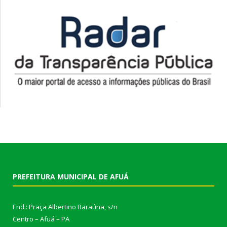
PREFEITURA MUNICIPAL DE AFUÁ
End.: Praça Albertino Baraúna, s/n
Centro – Afuá – PA