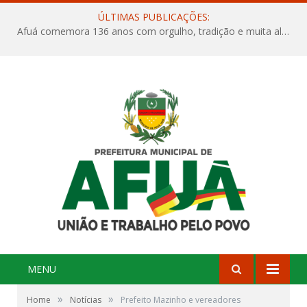
ÚLTIMAS PUBLICAÇÕES:
Projeto Orla Mais Verde – Um novo capítulo para a nossa cidade
MENU
»
»
Home
Notícias
Prefeito Mazinho e vereadores