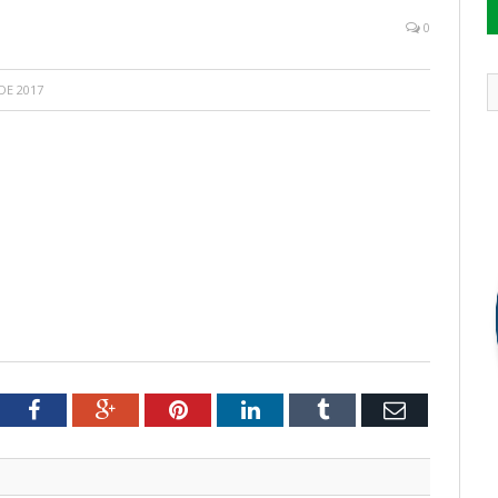
0
DE 2017
tter
Facebook
Google+
Pinterest
LinkedIn
Tumblr
Email