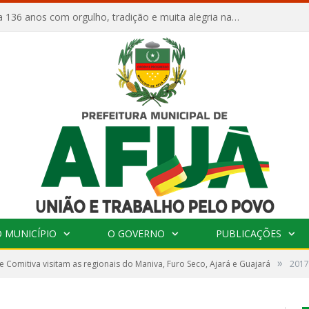
Afuá comemora 136 anos com orgulho, tradição e muita alegria na Quadra Dr. Nelson Salomão
 MUNICÍPIO
O GOVERNO
PUBLICAÇÕES
»
 e Comitiva visitam as regionais do Maniva, Furo Seco, Ajará e Guajará
2017