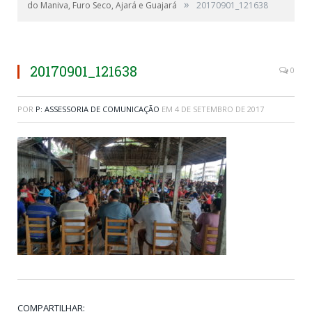
»
do Maniva, Furo Seco, Ajará e Guajará
20170901_121638
20170901_121638
0
POR
P: ASSESSORIA DE COMUNICAÇÃO
EM
4 DE SETEMBRO DE 2017
COMPARTILHAR: