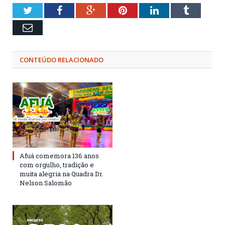
Twitter
Facebook
Google+
Pinterest
LinkedIn
Tumblr
Email
CONTEÚDO RELACIONADO
Afuá comemora 136 anos
com orgulho, tradição e
muita alegria na Quadra Dr.
Nelson Salomão