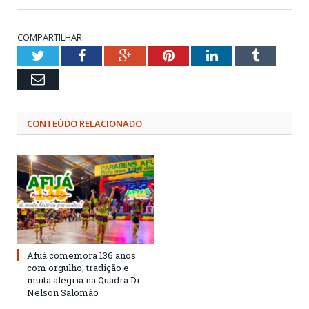
COMPARTILHAR:
Twitter
Facebook
Google+
Pinterest
LinkedIn
Tumblr
Email
CONTEÚDO RELACIONADO
Afuá comemora 136 anos
com orgulho, tradição e
muita alegria na Quadra Dr.
Nelson Salomão