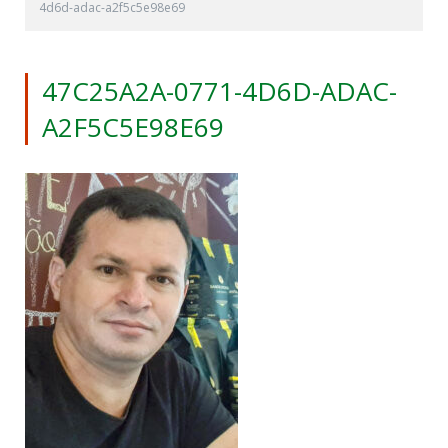
4d6d-adac-a2f5c5e98e69
47C25A2A-0771-4D6D-ADAC-
A2F5C5E98E69