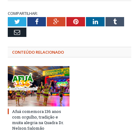
COMPARTILHAR:
Twitter
Facebook
Google+
Pinterest
LinkedIn
Tumblr
Email
CONTEÚDO RELACIONADO
Afuá comemora 136 anos
com orgulho, tradição e
muita alegria na Quadra Dr.
Nelson Salomão