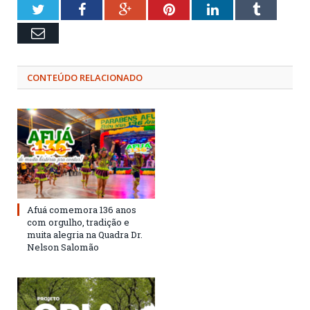
Twitter
Facebook
Google+
Pinterest
LinkedIn
Tumblr
Email
CONTEÚDO RELACIONADO
Afuá comemora 136 anos
com orgulho, tradição e
muita alegria na Quadra Dr.
Nelson Salomão