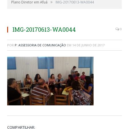
»
Plano Diretor em Afuá
IMG-20170613-WA0044
IMG-20170613-WA0044
0
POR
P: ASSESSORIA DE COMUNICAÇÃO
EM
14 DE JUNHO DE 2017
COMPARTILHAR: