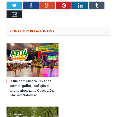
Twitter
Facebook
Google+
Pinterest
LinkedIn
Tumblr
Email
CONTEÚDO RELACIONADO
Afuá comemora 136 anos
com orgulho, tradição e
muita alegria na Quadra Dr.
Nelson Salomão