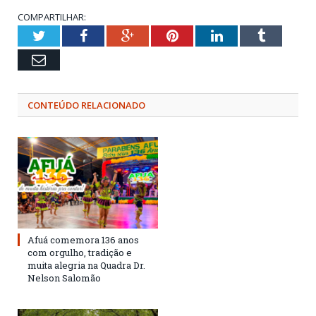
COMPARTILHAR:
Twitter
Facebook
Google+
Pinterest
LinkedIn
Tumblr
Email
CONTEÚDO RELACIONADO
Afuá comemora 136 anos
com orgulho, tradição e
muita alegria na Quadra Dr.
Nelson Salomão