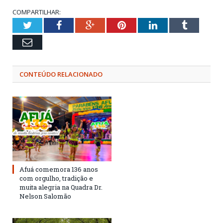
COMPARTILHAR:
Twitter
Facebook
Google+
Pinterest
LinkedIn
Tumblr
Email
CONTEÚDO RELACIONADO
Afuá comemora 136 anos
com orgulho, tradição e
muita alegria na Quadra Dr.
Nelson Salomão