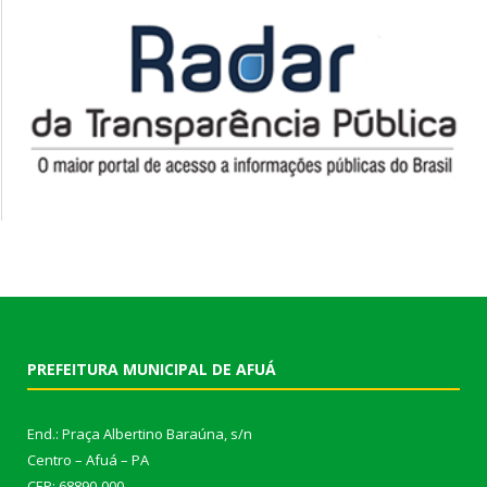
PREFEITURA MUNICIPAL DE AFUÁ
End.: Praça Albertino Baraúna, s/n
Centro – Afuá – PA
CEP: 68890-000