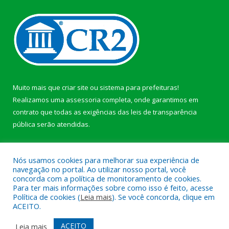
Muito mais que
criar site
ou
sistema para prefeituras
!
Realizamos uma
assessoria
completa, onde garantimos em
contrato que todas as exigências das
leis de transparência
pública
serão atendidas.
Conheça o
PNTP
e o
Radar da Transparência Pública
Nós usamos cookies para melhorar sua experiência de
navegação no portal. Ao utilizar nosso portal, você
concorda com a política de monitoramento de cookies.
Para ter mais informações sobre como isso é feito, acesse
Política de cookies (
Leia mais
). Se você concorda, clique em
Todos os direitos reservados a Prefeitura Municipal de Afuá.
ACEITO.
Mapa do Site
Acessar Área Administrativa
ACEITO
Leia mais