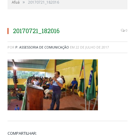
»
Afuá
20170721_182016
20170721_182016
0
POR
P: ASSESSORIA DE COMUNICAÇÃO
EM
22 DE JULHO DE 2017
COMPARTILHAR: