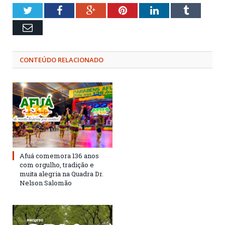
Twitter
Facebook
Google+
Pinterest
LinkedIn
Tumblr
Email
CONTEÚDO RELACIONADO
Afuá comemora 136 anos
com orgulho, tradição e
muita alegria na Quadra Dr.
Nelson Salomão