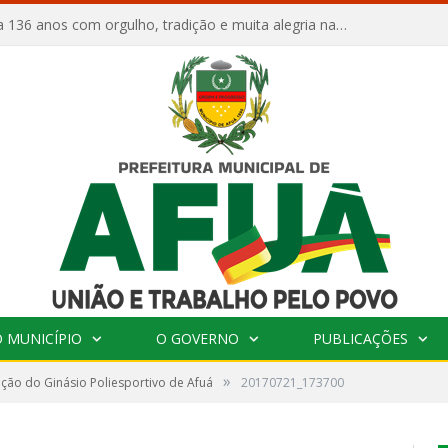
Afuá comemora 136 anos com orgulho, tradição e muita alegria na Quadra Dr. Nelson Salomão
 MUNICÍPIO
O GOVERNO
PUBLICAÇÕES
»
ção do Ginásio Poliesportivo de Afuá
20170721_173700