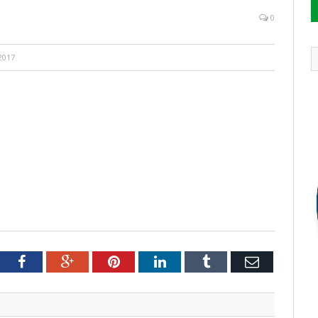
0
2017
tter
Facebook
Google+
Pinterest
LinkedIn
Tumblr
Email