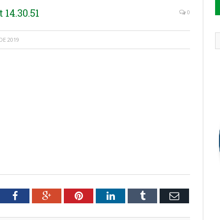
14.30.51
0
DE 2019
tter
Facebook
Google+
Pinterest
LinkedIn
Tumblr
Email