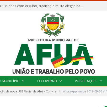
Afuá comemora 136 anos com orgulho, tradição e muita alegria na Quadra Dr. Nelson Salomão
 MUNICÍPIO
O GOVERNO
PUBLICAÇÕES
»
ção da nova UBS Fluvial de Afuá - Convite
WhatsApp Image 2019-09-06 at 