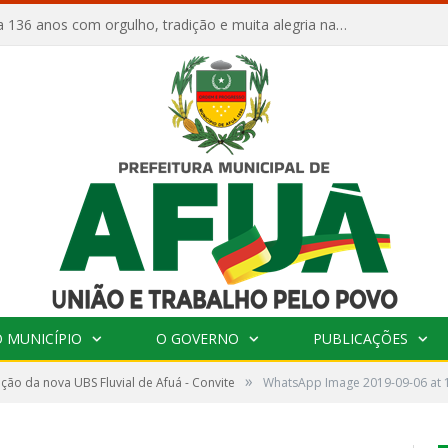
Afuá comemora 136 anos com orgulho, tradição e muita alegria na Quadra Dr. Nelson Salomão
 MUNICÍPIO
O GOVERNO
PUBLICAÇÕES
»
ção da nova UBS Fluvial de Afuá - Convite
WhatsApp Image 2019-09-06 at 