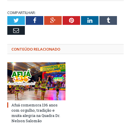
COMPARTILHAR:
Twitter
Facebook
Google+
Pinterest
LinkedIn
Tumblr
Email
CONTEÚDO RELACIONADO
Afuá comemora 136 anos
com orgulho, tradição e
muita alegria na Quadra Dr.
Nelson Salomão