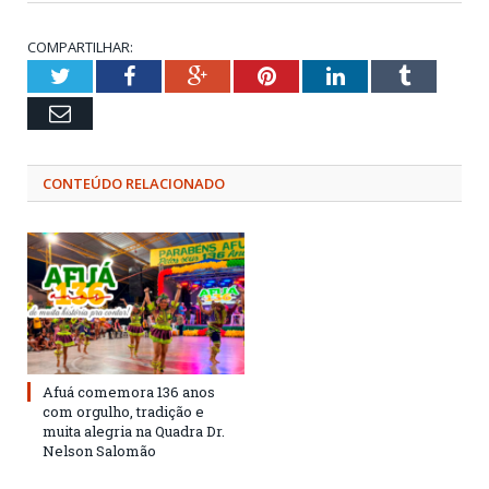
COMPARTILHAR:
Twitter
Facebook
Google+
Pinterest
LinkedIn
Tumblr
Email
CONTEÚDO RELACIONADO
Afuá comemora 136 anos
com orgulho, tradição e
muita alegria na Quadra Dr.
Nelson Salomão